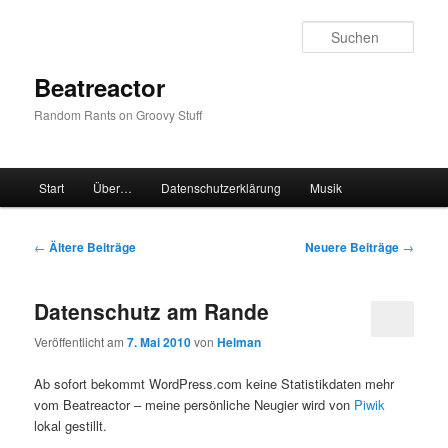
Zum
Zum
Inhalt
sekundären
Such
wechseln
Inhalt
wechseln
Beatreactor
Random Rants on Groovy Stuff
Hauptmenü
Start
Über…
Datenschutzerklärung
Musik
Beitragsnavigation
←
Ältere Beiträge
Neuere Beiträge
→
Datenschutz am Rande
Veröffentlicht am
7. Mai 2010
von
Helman
Ab sofort bekommt WordPress.com keine Statistikdaten mehr
vom Beatreactor – meine persönliche Neugier wird von
Piwik
lokal gestillt.