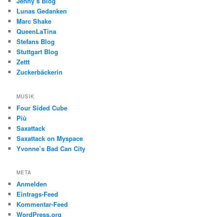
Jenny’s Blog
Lunas Gedanken
Marc Shake
QueenLaTina
Stefans Blog
Stuttgart Blog
Zettt
Zuckerbäckerin
MUSIK
Four Sided Cube
Più
Saxattack
Saxattack on Myspace
Yvonne’s Bad Can City
META
Anmelden
Eintrags-Feed
Kommentar-Feed
WordPress.org