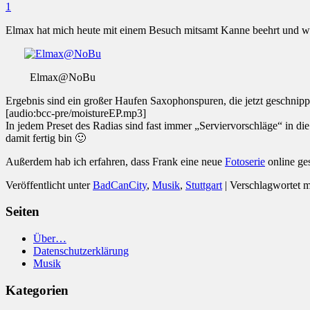
1
Elmax hat mich heute mit einem Besuch mitsamt Kanne beehrt und war 
Elmax@NoBu
Ergebnis sind ein großer Haufen Saxophonspuren, die jetzt geschnippe
[audio:bcc-pre/moistureEP.mp3]
In jedem Preset des Radias sind fast immer „Serviervorschläge“ in d
damit fertig bin 🙂
Außerdem hab ich erfahren, dass Frank eine neue
Fotoserie
online gest
Veröffentlicht unter
BadCanCity
,
Musik
,
Stuttgart
|
Verschlagwortet m
Seiten
Über…
Datenschutzerklärung
Musik
Kategorien