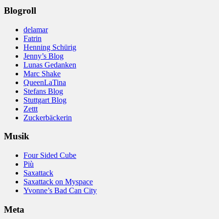
Blogroll
delamar
Fatrin
Henning Schürig
Jenny’s Blog
Lunas Gedanken
Marc Shake
QueenLaTina
Stefans Blog
Stuttgart Blog
Zettt
Zuckerbäckerin
Musik
Four Sided Cube
Più
Saxattack
Saxattack on Myspace
Yvonne’s Bad Can City
Meta