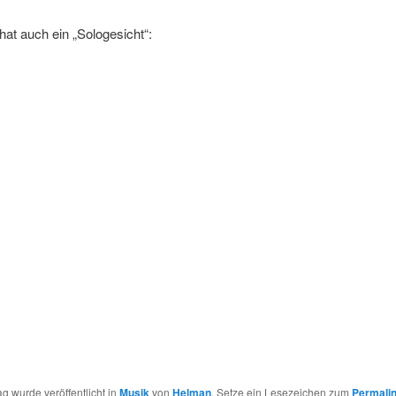
at auch ein „Sologesicht“:
ag wurde veröffentlicht in
Musik
von
Helman
. Setze ein Lesezeichen zum
Permali