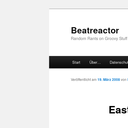
Zum
Inhalt
wechseln
Beatreactor
Random Rants on Groovy Stuff
Hauptmenü
Start
Über…
Datenschut
Veröffentlicht am
19. März 2008
von
Eas